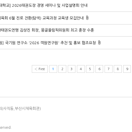
대학교] 2026태권도장 경영 세미나 및 사업설명회 안내
육회 6월 진로 전환(탐색) 교육과정 교육생 모집안내
태권도연맹 김상진 회장, 몽골올림픽위원회 최고 훈장 수훈
원] 국기원 연구소 '2026 객원연구원' 추천 및 홍보 협조요청
‹ First
2
3
4
5
6
7
8
9
1
회(사직동,부산시체육회관)
served.