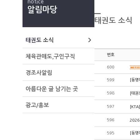
notice
알림마당
태권도 소식
태권도 소식
번호
체육관매도,구인구직
600
경조사알림
599
[동명
아름다운 글 남기는 곳
598
[태권
광고/홍보
597
[KT
596
202
595
[동명