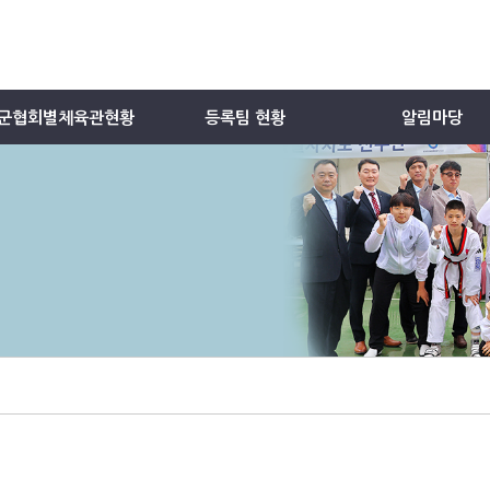
군협회별체육관현황
등록팀 현황
알림마당