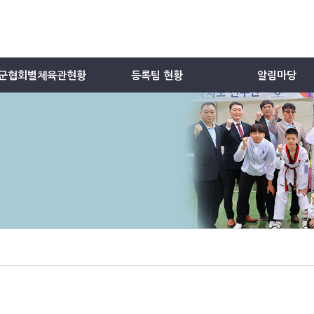
군협회별체육관현황
등록팀 현황
알림마당