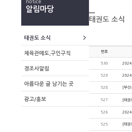
notice
알림마당
태권도 소식
태권도 소식
번호
체육관매도,구인구직
530
202
경조사알림
529
202
아름다운 글 남기는 곳
528
[부산
광고/홍보
527
[태권
526
202
525
[태권