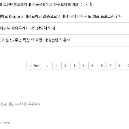
회 고신대학교총장배 전국생활체육 태권도대회 개최 안내
학교 K-sports 태권도학과 초중고교생 대상 꿈나무 태권도 캠프 프로그램 안내
5학년도 체육특기자 대입설명회 안내
 개원 52주년 특집 '격파왕' 영상컨텐츠 홍보
‹ First
<
1
2
3
4
5
6
7
8
회(사직동,부산시체육회관)
served.