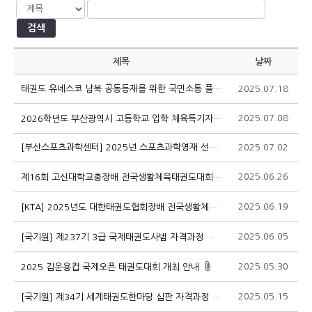
검색
제목
날짜
태권도 유네스코 남북 공동등재를 위한 국민소통 플랫폼 "모두의 광장" 신청 요청
2025.07.18
1
2025.07.08
1
2026학년도 부산광역시 고등학교 입학 체육특기자 선발 계획 알림
[부산스포츠과학센터] 2025년 스포츠과학영재 선발 모집안내
2025.07.02
1
2025.06.26
1
제16회 고신대학교총장배 전국생활체육태권도대회 개최 안내
2025.06.19
1
[KTA] 2025년도 대한태권도협회장배 전국생활체육대회 개최 안내
2025.06.05
1
[국기원] 제237기 3급 국제태권도사범 자격과정 실기전형 및 집합연수 안내
2025.05.30
2
2025 김운용컵 국제오픈 태권도대회 개최 안내
2025.05.15
1
[국기원] 제34기 세계태권도한마당 심판 자격과정 안내