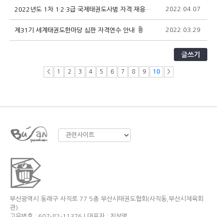
2022.04.07
2
2022년도 1차 1·2·3급 국제태권도사범 자격 재응심 안내
2022.03.29
1
제31기 세계태권도한마당 심판 자격연수 안내
글쓰기
<
1
2
3
4
5
6
7
8
9
10
>
부산광역시 동래구 사직로 77 5층 부산시태권도협회(사직동,부산시체육회
관)
고유번호 : 607-82-11376 | 대표자 : 최성열