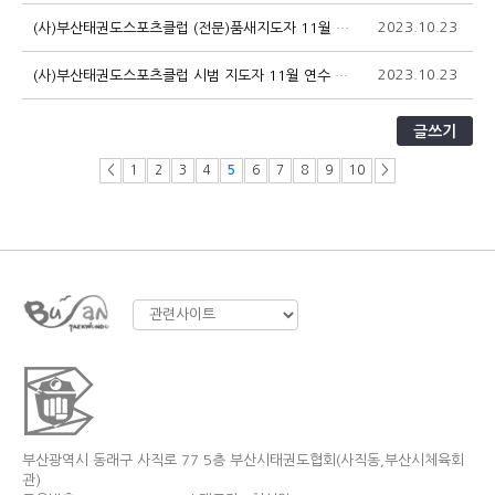
2023.10.23
1
(사)부산태권도스포츠클럽 (전문)품새지도자 11월 연수 모집
2023.10.23
9
(사)부산태권도스포츠클럽 시범 지도자 11월 연수 모집
글쓰기
<
1
2
3
4
5
6
7
8
9
10
>
부산광역시 동래구 사직로 77 5층 부산시태권도협회(사직동,부산시체육회
관)