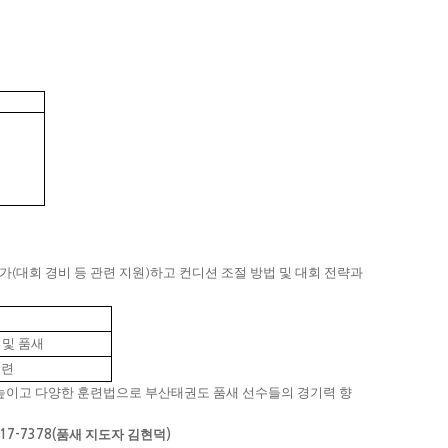
참가
대회 경비 등 관련 지원
하고 컨디션 조절 방법 및 대회 전략과
(
)
 및 품새
훈련
 높이고 다양한 훈련법으로 부산태권도 품새 선수들의 경기력 향
품새 지도자 김현덕
717-7378(
)