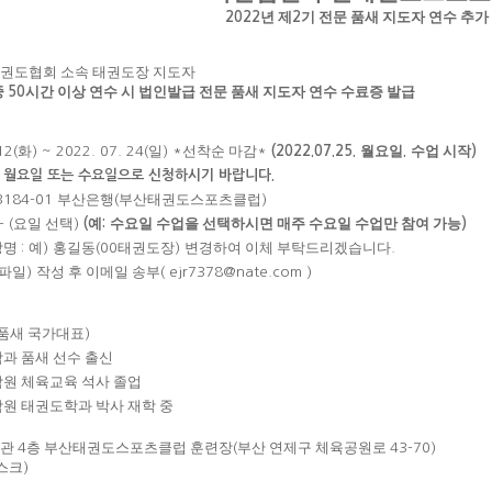
년 제
기 전문 품새 지도자 연수 추가
2022
2
권도협회 소속 태권도장 지도자
중
시간 이상 연수 시 법인발급 전문 품새 지도자 연수 수료증 발급
50
화
일
선착순 마감
월요일
수업 시작
12(
) ~ 2022. 07. 24(
) *
*
(2022.07.25.
.
)
 월요일 또는 수요일으로 신청하시기 바랍니다.
부산은행
부산태권도스포츠클럽
-3184-01
(
)
요일 선택
예
수요일 수업을 선택하시면 매주 수요일 수업만 참여 가능
- (
)
(
:
)
장명
예
홍길동
태권도장
변경하여 이체 부탁드리겠습니다
:
)
(00
)
.
파일
작성 후 이메일 송부
)
( ejr7378@nate.com )
품새 국가대표
)
과 품새 선수 출신
원 체육교육 석사 졸업
원 태권도학과 박사 재학 중
육관
층 부산태권도스포츠클럽 훈련장
부산 연제구 체육공원로
4
(
43-70)
스크
)