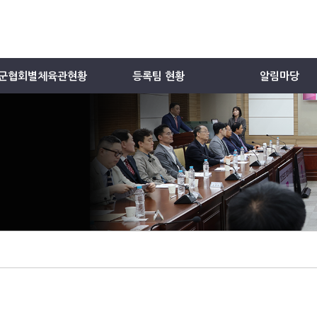
군협회별체육관현황
등록팀 현황
알림마당