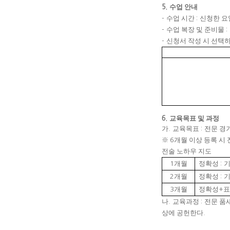
수업 안내
5.
수업 시간
신청한 
-
:
수업 복장 및 준비물
-
:
신청서 작성 시 선택
-
교육목표 및 과정
6.
가
교육목표
전문 경
.
:
※
개월 이상 등록 시
6
전술 노하우 지도
개월
정확성
기
1
:
개월
정확성
기
2
:
개월
정확성
3
+
나
교육과정
전문 품
.
:
상에 공헌한다
.