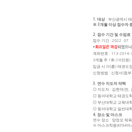
대상
부산광역시 태
1.
:
※
개월 이상 접수자 
3
접수 기간 및 수업료
2.
접수 기간
: 2022. 07. 
*
화요일은 마감
되었으니
계좌번호
: 113-2014
개월 주
회
만원
3
1
(16
) 
입금 시
이름
태권도
(
)
신청방법
신청서
첨부
:
(
연수 지도자 약력
3.
◎
지도자
김현덕
전
:
(
,
◎
동아대학교 태권도학
◎
부산대학교 교육대학
◎
동아대학교 일반대학
장소 및 마스크
4.
연수 장소
양정모 체
:
※
마스크착용
마
(KF94