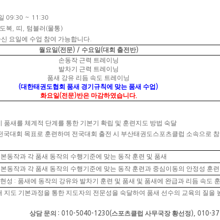
요일
09:30 ~ 11:30
도복
띠
텀블러
물통
,
,
(
)
하신 요일에 수업 참여 가능합니다
.
월요일
전문
수요일
대회 출전반
(
) /
(
)
손동작 근력 트레이닝
발차기 근력 트레이닝
품새 강유 리듬 속도 트레이닝
대한태권도협회 품새 경기규칙에 맞는 품새 수업
(
)
화요일
전문
반은 마감하였습니다
(
)
.
기 품새를 체계적 단계를 통한 기본기 확립 및 훈련지도 방법 숙달
 전국대회 목표로 훈련하며 전국대회 출전 시 부산태권도스포츠클럽 소속으로 
본동작과 각 품새 동작의 수행기준에 맞는 동작 훈련 및 품새
본동작과 각 품새 동작의 수행기준에 맞는 동작 훈련과 중심이동의 안정성 훈련
표현성
품새에 동작의 강유와 발차기 훈련 및 품새 및 품새에 완급과 리듬 속도 
:
새 지도 기본과정을 통한 지도자의 전문성을 숙달하여 품새 선수의 교육의 질을
상담 문의
스포츠클럽 사무국장 황선정
: 010-5040-1230(
), 010-3