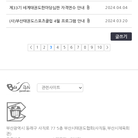
2024.04.04
1
제33기 세계태권도한마당심판 자격연수 안내
2024.03.20
1
(사)부산태권도스포츠클럽 4월 프로그램 안내
글쓰기
<
1
2
3
4
5
6
7
8
9
10
>
부산광역시 동래구 사직로 77 5층 부산시태권도협회(사직동,부산시체육회
관)