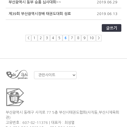
부산광역시 동부 승품 심사대회~~
2019.06.29
4
제39회 부산광역시장배 태권도대회 성료
2019.06.13
4
글쓰기
<
1
2
3
4
5
6
7
8
9
10
>
부산광역시 동래구 사직로 77 5층 부산시태권도협회(사직동,부산시체육회
관)
고유번호 : 607-82-11376 | 대표자 : 최성열