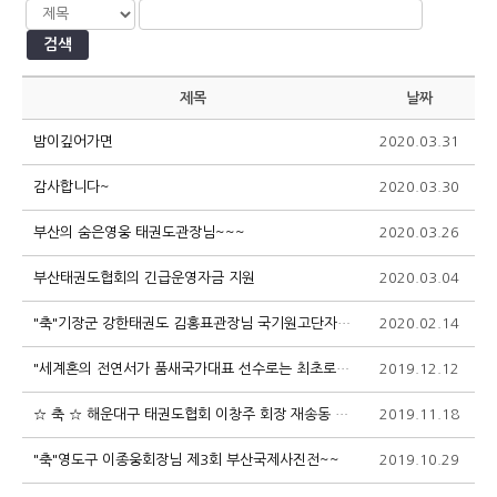
검색
제목
날짜
밤이깊어가면
2020.03.31
2
감사합니다~
2020.03.30
2
부산의 숨은영웅 태권도관장님~~~
2020.03.26
3
부산태권도협회의 긴급운영자금 지원
2020.03.04
2
"축"기장군 강한태권도 김홍표관장님 국기원고단자 심사평가위원 선임
2020.02.14
2
"세계혼의 전연서가 품새국가대표 선수로는 최초로 서울대학교 사범대학 체육교육과 합격"
2019.12.12
3
☆ 축 ☆ 해운대구 태권도협회 이창주 회장 재송동 주민자치위원장 선출
2019.11.18
4
"축"영도구 이종웅회장님 제3회 부산국제사진전~~
2019.10.29
2