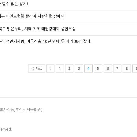
 할수 없는 용기!!
구 태권도협회 빨간띠 사랑헌혈 캠페인
북구 맑은누리, 지역 최초 태권왕대회 종합우승
신 성민기사범, 미국진출 10년 만에 두 마리 토끼 잡다.
‹ First
<
1
2
3
5
6
7
8
4
회(사직동,부산시체육회관)
served.