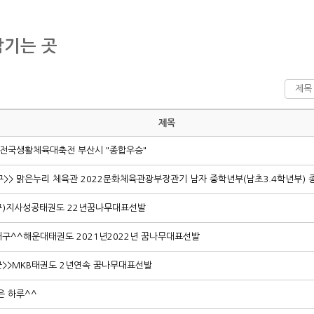
남기는 곳
제목
2전국생활체육대축전 부산시 "종합우승"
구>> 맑은누리 체육관 2022문화체육관광부장관기 남자 중학년부(남초3.4학년부) 
)지사성공태권도 22년꿈나무대표선발
구^^해운대태권도 2021년2022년 꿈나무대표선발
>>MKB태권도 2년연속 꿈나무대표선발
은 하루^^