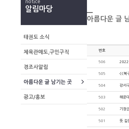
notice
알림마당
아름다운 글 
태권도 소식
번호
체육관매도,구인구직
506
202
경조사알림
505
<<북
아름다운 글 남기는 곳
504
강서구
광고/홍보
503
해운대
502
기장군
501
뜻 깊