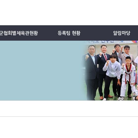
군협회별체육관현황
등록팀 현황
알림마당