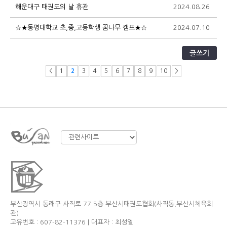
해운대구 태권도의 날 휴관
2024.08.26
2
☆★동명대학교 초,중,고등학생 꿈나무 캠프★☆
2024.07.10
2
글쓰기
<
1
2
3
4
5
6
7
8
9
10
>
부산광역시 동래구 사직로 77 5층 부산시태권도협회(사직동,부산시체육회
관)
고유번호 : 607-82-11376 | 대표자 : 최성열