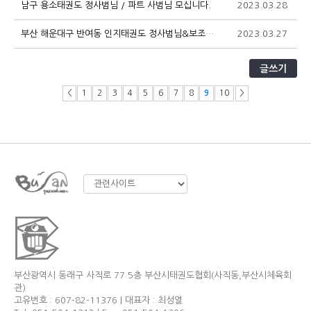
남구 용소태권도 정사범님 / 파트 사범님 모십니다.
2023.03.28
1
부산 해운대구 반여동 인지태권도 정사범님&보조사범님 모십니다,
2023.03.27
1
글쓰기
<
1
2
3
4
5
6
7
8
9
10
>
부산광역시 동래구 사직로 77 5층 부산시태권도협회(사직동,부산시체육회
관)
고유번호 : 607-82-11376 | 대표자 : 최성열