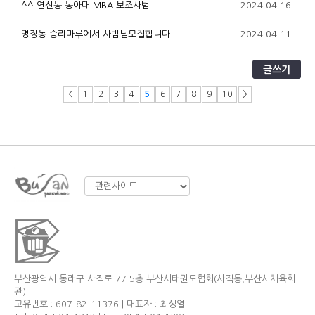
^^ 연산동 동아대 MBA 보조사범
2024.04.16
9
명장동 승리마루에서 사범님모집합니다.
2024.04.11
8
글쓰기
<
1
2
3
4
5
6
7
8
9
10
>
부산광역시 동래구 사직로 77 5층 부산시태권도협회(사직동,부산시체육회
관)
고유번호 : 607-82-11376 | 대표자 : 최성열