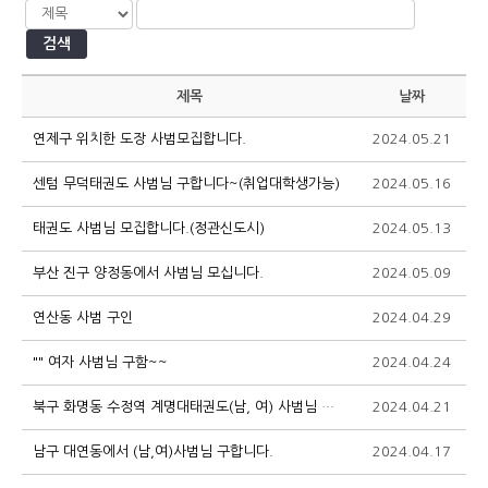
검색
제목
날짜
연제구 위치한 도장 사범모집합니다.
2024.05.21
1
센텀 무덕태권도 사범님 구합니다~(취업대학생가능)
2024.05.16
9
태권도 사범님 모집합니다.(정관신도시)
2024.05.13
9
부산 진구 양정동에서 사범님 모십니다.
2024.05.09
9
연산동 사범 구인
2024.04.29
9
"" 여자 사범님 구함~~
2024.04.24
1
북구 화명동 수정역 계명대태권도(남, 여) 사범님 및 보조사범님 및 파트사범님
2024.04.21
9
남구 대연동에서 (남,여)사범님 구합니다.
2024.04.17
7