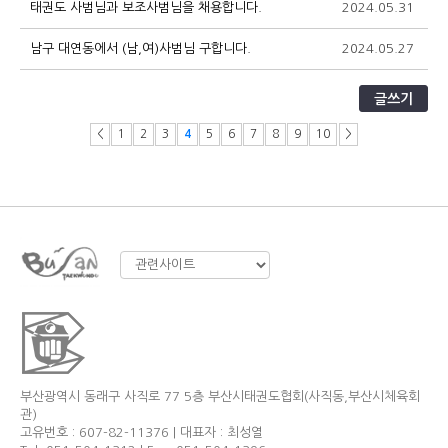
태권도 사범님과 보조사범님을 채용합니다.
2024.05.31
1
남구 대연동에서 (남,여)사범님 구합니다.
2024.05.27
9
글쓰기
<
1
2
3
4
5
6
7
8
9
10
>
부산광역시 동래구 사직로 77 5층 부산시태권도협회(사직동,부산시체육회
관)
고유번호 : 607-82-11376 | 대표자 : 최성열