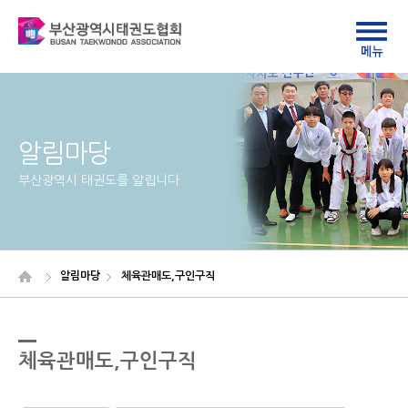
알림마당
부산광역시 태권도를 알립니다
알림마당
체육관매도,구인구직
체육관매도,구인구직