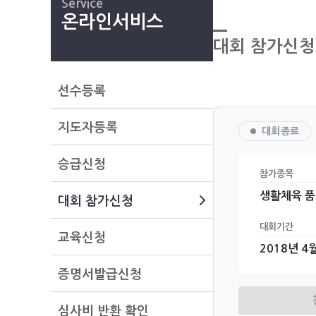
Service
온라인서비스
대회 참가신청
선수등록
지도자등록
대회종료
승급신청
참가종목
생활체육 품
대회 참가신청
대회기간
교육신청
2018년 4월
증명서발급신청
심사비 반환 확인