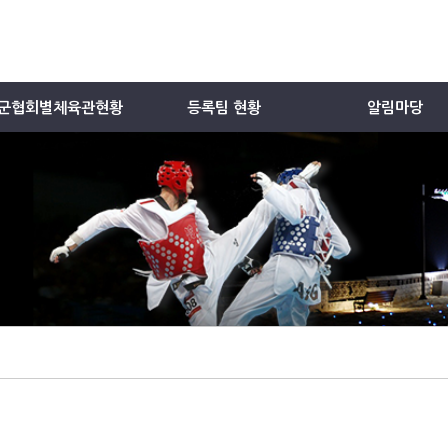
군협회별체육관현황
등록팀 현황
알림마당