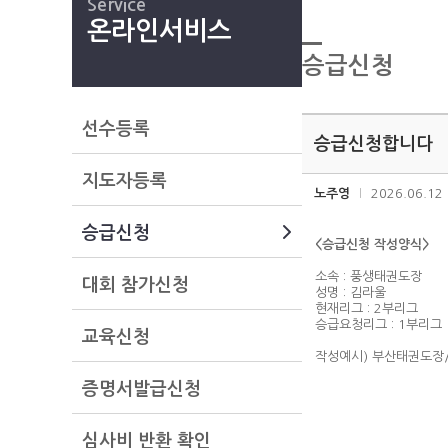
Service
온라인서비스
승급신청
선수등록
승급신청합니다
지도자등록
노주영
2026.06.12
승급신청
<승급신청 작성양식>
소속 : 풍생태권도장
대회 참가신청
성명 : 김라울
현재리그 : 2부리그
승급요청리그 : 1부리그
교육신청
작성예시) 부산태권도장
증명서발급신청
심사비 반환 확인