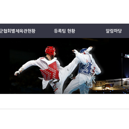
군협회별체육관현황
등록팀 현황
알림마당