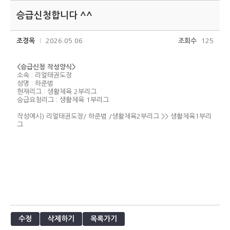
승급신청합니다 ^^
조경옥
2026.05.06
조회수
125
<승급신청 작성양식>
소속 : 리얼태권도장
성명 : 하준범
현재리그 : 생활체육 2부리그
승급요청리그 : 생활체육 1부리그
작성예시) 리얼태권도장/ 하준범 /생활체육2부리그 >> 생활체육1부리
그
수정
삭제하기
목록가기