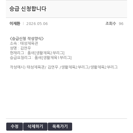
승급 신청합니다
이재환
2026.05.06
조회수
96
<승급신청 작성양식>
소속 : 태성체육관
성명 : 김연우
현재리그 : 품새[생활체육2부리그]
승급요청리그 : 품새[생활체육1부리그]
작성예시) 태성체육관/ 김연우 /생활체육2부리그/생활체육2부리그
수정
삭제하기
목록가기