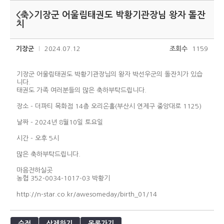
<축>기장군 어울림태권도 박황기관장님 왕자 돌잔
치
기장군
2024.07.12
조회수
1159
기장군 어울림태권도 박황기관장님의 왕자 박선우군의 돌잔치가 있습
니다.
태권도 가족 여러분들의 많은 축하부탁드립니다.
장소 - 더파티 목화점 14층 오리온홀(부산시 연제구 중앙대로 1125)
날짜 - 2024년 8월10일 토요일
시간 - 오후 5시
많은 축하부탁드립니다.
마음전하실곳
농협 352-0034-1017-03 박황기
http://n-star.co.kr/awesomeday/birth_01/14
수정
삭제하기
목록가기