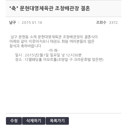
"축" 문현대영체육관 조창배관장 결혼
남구
2015.01.16
조회수
3372
남구 문현동 소재 문현대영체육관 조창배관장의 결혼식이
아래와 같이 이루어지오니 태권도 회원 여러분들의 많은
참석과 축하바랍니다.
-아 래-
일시 : 2015년2월1일 일요일 낮 12시30분
장소 : 디엘웨딩홀 아모르홀(조방앞 구.크라운호텔 맞은편)
수정
삭제하기
목록가기