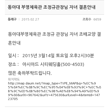
동아대 부영체육관 조정규관장님 자녀 결혼안내
동래구
2015.02.27
조회수
6659
동아대부영체육관 조정규 관장님 자녀 조배교양 결
혼안내
일시 : 2015년 3월14일 토요일 오후2시30분
장소 : 아시아드 시티웨딩홀(500-4503)
많은 축하부탁드립니다.
위치약도
http://map.daum.net/?map_type=TYPE_MAP&q=%EC%9
5%84%EC%8B%9C%EC%95%84%EB%93%9C+%EC%8
B%9C%ED%8B%B0%EC%9B%A8%EB%94%A9%ED%9
9%80&urlX=967642&urlY=475630&urlLevel=4&itemId=147
23705