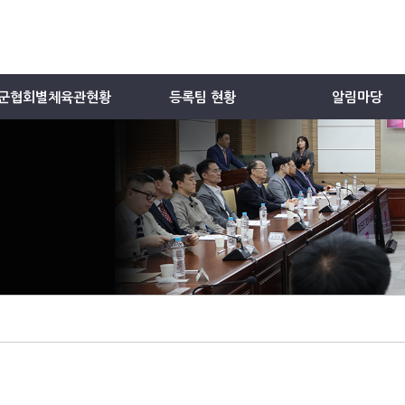
군협회별체육관현황
등록팀 현황
알림마당