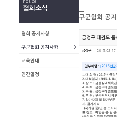
notice
협회소식
구군협회 공
협회 공지사항
금정구 태권도 품
구군협회 공지사항
금정구
2015.02.17
교육안내
첨부파일 :
[
2015년금
연간일정
1. 대 회 명 : 2015
2. 대회일자 : 2015. 4. 18.
3. 장 소 : 금정실내체육관
4. 주 최 : 금정구태권도
5. 주 관 : 금정구태권도
6. 후 원 : 부산광역시 
7. 참가자격 및 참가부문
가. 참가자격
1)국기원 품(단)증 소지
▣ 참고 : 확인은 품(단
(금정구 이외의 타지역도장