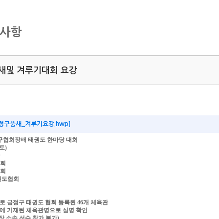
지사항
새및 겨루기대회 요강
정구품새_겨루기요강.hwp
]
년 금정구협회장배 태권도 한마당 대회
(토)
협회
협회
태권도협회
자로 금정구 태권도 협회 등록된 46개 체육관
)증에 기재된 체육관명으로 실명 확인
 소속 선수 참가 불가)