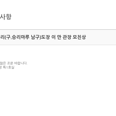
지사항
리(구.승리마루 남구)도장 이 만 관장 모친상
많은 조문 바랍니다.
장 특1호실