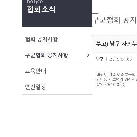
notice
협회소식
구군협회 공
협회 공지사항
부고) 남구 자의누
구군협회 공지사항
남구
2015.04.08
교육안내
태권도 가족 여러분들의 
광안동 서호병원 장례식
발인:4월10일(금)
연간일정