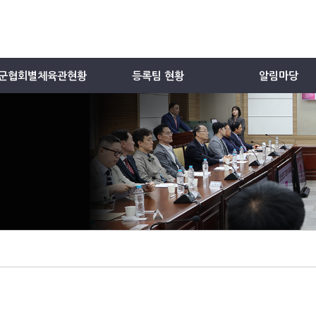
군협회별체육관현황
등록팀 현황
알림마당