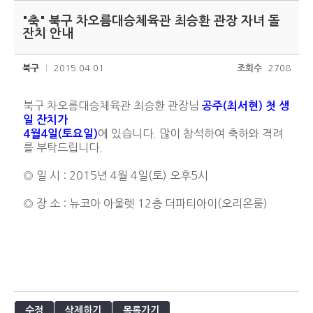
"축" 북구 차오름대승체육관 최승환 관장 자녀 돌
잔치 안내
북구
2015.04.01
조회수
2708
북구 차오름대승체육관 최승환 관장님
공주(최서현) 첫
생
일 잔치가
에 있습니다. 많이 참석하여 축하와 격려
4월4일(토요일)
를 부탁드립니다.
◎ 일 시 : 2015년 4월 4일(토) 오후5시
◎ 장 소 : 뉴코아 아울렛 12층 더파티아이(오리온룸)
수정
삭제하기
목록가기