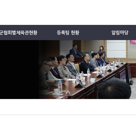
군협회별체육관현황
등록팀 현황
알림마당