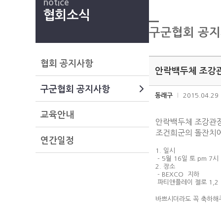
notice
협회소식
구군협회 공
협회 공지사항
안락백두체 조강
구군협회 공지사항
동래구
2015.04.29
교육안내
안락백두체 조강관
조건희군의
돌잔치에
연간일정
1. 일시
- 5월 16일 토 pm 7시
2. 장소
- BEXCO 지하
파티앤플레이 젤로 1,2
바쁘시더라도 꼭
축하해