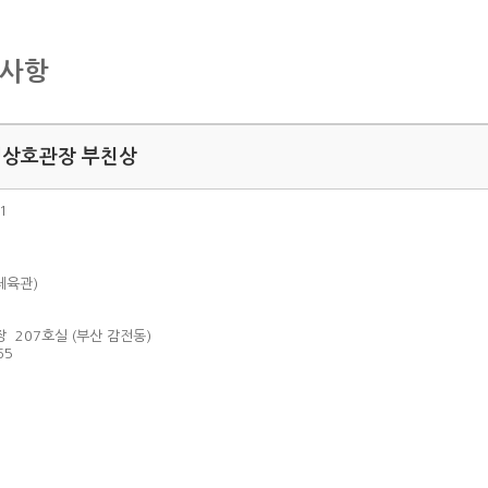
지사항
김상호관장 부친상
1
체육관)
 207호실 (부산 감전동)
65