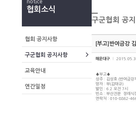
notice
협회소식
구군협회 공
협회 공지사항
[부고]반여금강 
구군협회 공지사항
해운대구
2015.05.3
교육안내
♠부고♠
상주 : 김상호 (반여금강
망자 : 부(김태규)
연간일정
발인 : 6.2 오전 7시
빈소 : 부산전문 장례식장
연락처 : 010-8862-46