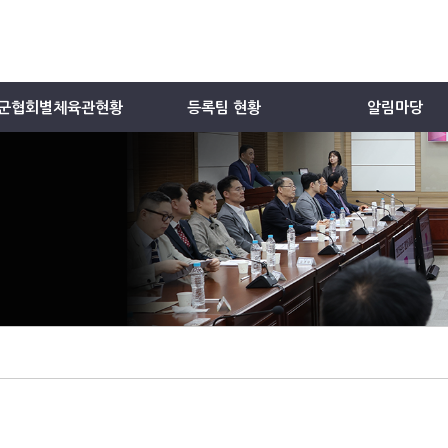
군협회별체육관현황
등록팀 현황
알림마당