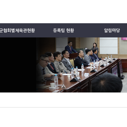
군협회별체육관현황
등록팀 현황
알림마당