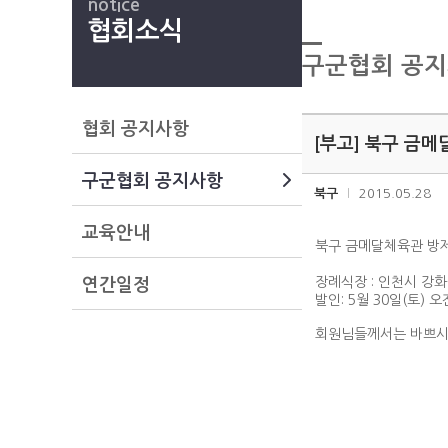
notice
협회소식
구군협회 공
협회 공지사항
[부고] 북구 금
구군협회 공지사항
북구
2015.05.28
교육안내
북구 금메달체육관 방
장례식장 : 인천시 강
연간일정
발인: 5월 30일(토) 오
회원님들께서는 바쁘시