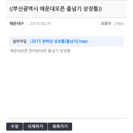
((부산광역시 해운대오픈 줄넘기 상장틀))
해운대구
2015.08.31
조회수
2566
첨부파일 :
[
2015 한마당 상장틀[줄넘기].hwp
]
해운대오픈 한마당대회 줄넘기 상장틀
수정
삭제하기
목록가기