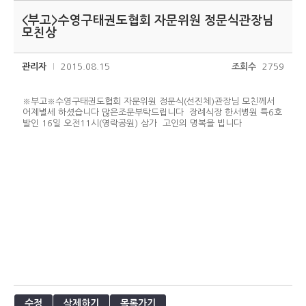
<부고>수영구태권도협회 자문위원 정문식관장님
모친상
관리자
2015.08.15
조회수
2759
※부고※수영구태권도협회 자문위원 정문식(선진체)관장님 모친께서
어제별세 하셨습니다 많은조문부탁드립니다 장례식장 한서병원 특6호
발인 16일 오전11시(영락공원) 삼가 고인의 명복을 빕니다
수정
삭제하기
목록가기