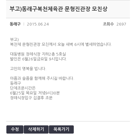
부고)동래구복천체육관 문형진관장 모친상
동래구
2015.06.24
조회수
2697
부고)
복천체 문형진관장 모친께서 오늘 새벽 6시에 별세하였습니다.
대동병원 장례식장 지하2층 5호실
발인은 6월26일금요일 9시입니다.
고인의 명복을 빕니다.
아픔과 슬픔을 함께해 주시길 바랍니다.
동래구
단체조문시간은
6월25일 목요일 저녘9시30분
장례식장입구 집결후 조문
수정
삭제하기
목록가기