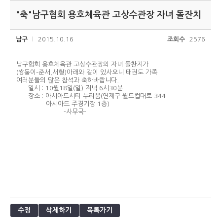
"축"남구협회 용호체육관 고상수관장 자녀 돌잔치
남구
2015.10.16
조회수
2576
남구협회 용호체육관 고상수관장의 자녀 돌찬지가
(쌍둥이-준서,서형)아래와 같이 있사오니 태권도 가족
여러분들의 많은 참석과 축하바랍니다.
일시 : 10월18일(일) 저녁 6시30분
장소 : 아시아드시티 누리움(연제구 월드컵대로 344
아시아드 주경기장 1층)
-사무국-
수정
삭제하기
목록가기