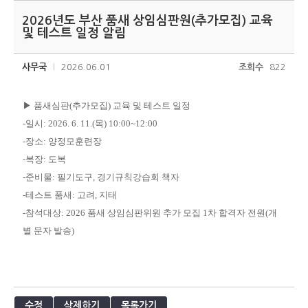
2026년도 부산 품새 상임심판원(추가모집) 교육
및 테스트 일정 알림
사무국
2026.06.01
조회수
822
▶ 품새심판(추가모집) 교육 및 테스트 일정
-일시: 2026. 6. 11.(목) 10:00~12:00
-장소: 양정모훈련장
-복장: 도복
-준비물: 필기도구, 경기규칙강습회 책자
-테스트 품새: 고려, 지태
-참석대상: 2026 품새 상임심판위원 추가 모집 1차 합격자 전원(개
별 문자 발송)
수정
삭제하기
목록가기