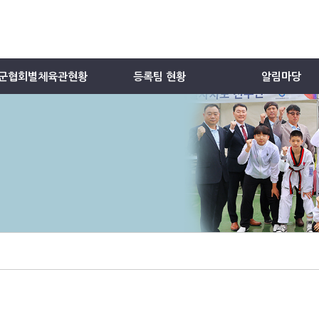
군협회별체육관현황
등록팀 현황
알림마당