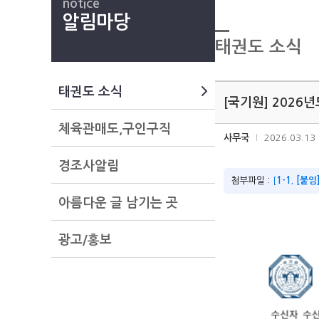
notice
알림마당
태권도 소식
태권도 소식
[국기원] 2026
체육관매도,구인구직
사무국
2026.03.13
경조사알림
첨부파일 :
[
1-1. [붙
아름다운 글 남기는 곳
광고/홍보