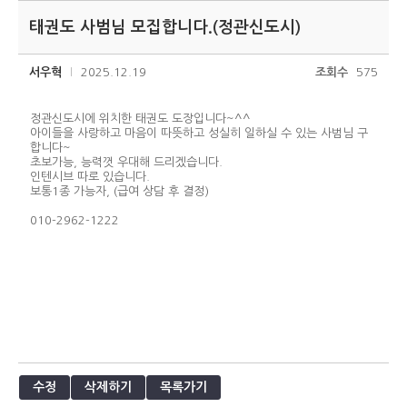
태권도 사범님 모집합니다.(정관신도시)
서우혁
2025.12.19
조회수
575
정관신도시에 위치한 태권도 도장입니다~^^
아이들을 사랑하고 마음이 따뜻하고 성실히 일하실 수 있는 사범님 구
합니다~
초보가능, 능력껏 우대해 드리겠습니다.
인텐시브 따로 있습니다.
보통1종 가능자, (급여 상담 후 결정)
010-2962-1222
수정
삭제하기
목록가기