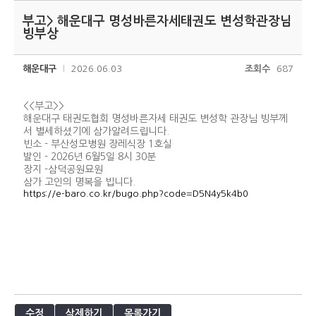
부고> 해운대구 명성바른자세태권도 변성학관장님
빙부상
해운대구
2026.06.03
조회수
687
<<부고>>
해운대구 태권도협회
명성바른자세 태권도 변성학 관장님 빙부께
서 별세하셨기에 삼가알려드립니다.
빈소 - 부산성모병원 장레식장 1호실
발인 - 2026년 6월5일 8시 30분
장지 -삼덕공원묘원
삼가 고인의 명복을 빕니다.
https://e-baro.co.kr/bugo.php?code=D5N4y5k4b0
수정
삭제하기
목록가기