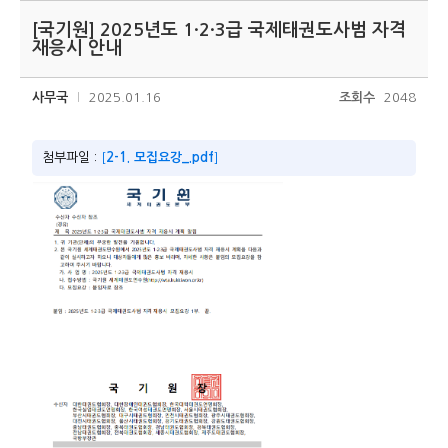
[국기원] 2025년도 1·2·3급 국제태권도사범 자격
재응시 안내
사무국
2025.01.16
조회수
2048
첨부파일 :
[
2-1. 모집요강_.pdf
]