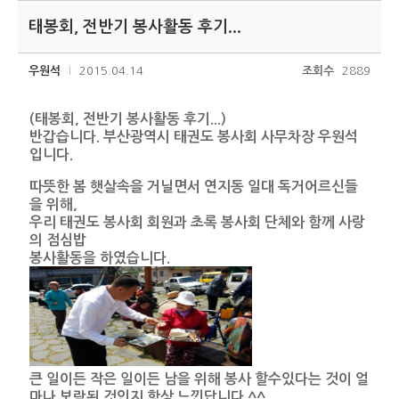
태봉회, 전반기 봉사활동 후기...
우원석
2015.04.14
조회수
2889
(태봉회, 전반기 봉사활동 후기...)
반갑습니다. 부산광역시 태권도 봉사회 사무차장 우원석
입니다.
따뜻한 봄 햇살속을 거닐면서 연지동 일대 독거어르신들
을 위해,
우리 태권도 봉사회 회원과 초록 봉사회 단체와 함께 사랑
의 점심밥
봉사활동을 하였습니다.
큰 일이든 작은 일이든 남을 위해 봉사 할수있다는 것이 얼
마나 보람된
것인지 항상 느낀답니다.^^