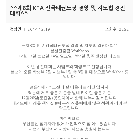
^^제8회 KTA 전국태권도장 경영 및 지도법 경진
대회^^
정상민
2014.12.19
조회수
2292
^^제8회 KTA 전국태권도장 경영 및 지도법 경진대회^^
본선진줄팀 WorKshop
12월 13일 토요일-14일 일요일 1박2일 충주 켄싱턴 리조트
이번 경진대회는 사범부와 학생부로 진행됩니다.
본선에 오른 학생부 7팀 사범부 1팀 총 8팀을 대상으로 WorKshop 중
입니다.
젊은* 패기* 도전이 잘 어울리는 시간 입니다.
덕분에 저도 좋은 기운을 받네요 이런 좋은 기운
12월20일(토요일) 용인대에서 함께 나누시길 바랍니다.
태권도에 미래를 책임질 8팀 본선 진출팀에게 많은 성원과 격려 부
탁드립니다.
마지막으로
부산출신 참가자가 없어 개인적으로 참 아쉬웠습니다.
내년에 부산에서 대상이 나오길 응원해 봅니다.