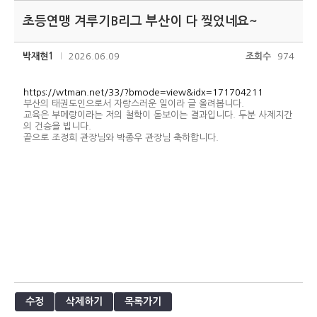
초등연맹 겨루기B리그 부산이 다 찢었네요~
박재현1
2026.06.09
조회수
974
https://wtman.net/33/?bmode=view&idx=171704211
부산의 태권도인으로서 자랑스러운 일이라 글 올려봅니다.
교육은 부메랑이라는 저의 철학이 돋보이는 결과입니다. 두분 사제지간
의 건승을 빕니다.
끝으로 조정희 관장님와 박종우 관장님 축하합니다.
수정
삭제하기
목록가기