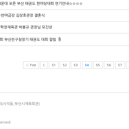
운대 오픈 부산 태권도 한마당대회 연기안내☆☆☆☆
☆반여금강 김상호관장 결혼식
]학장체육관 박봉규 관장님 모친상
5회 부산진구청장기 태권도 대회 알림
‹ First
<
51
52
53
55
56
57
54
회(사직동,부산시체육회관)
served.