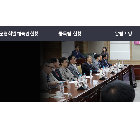
군협회별체육관현황
등록팀 현황
알림마당