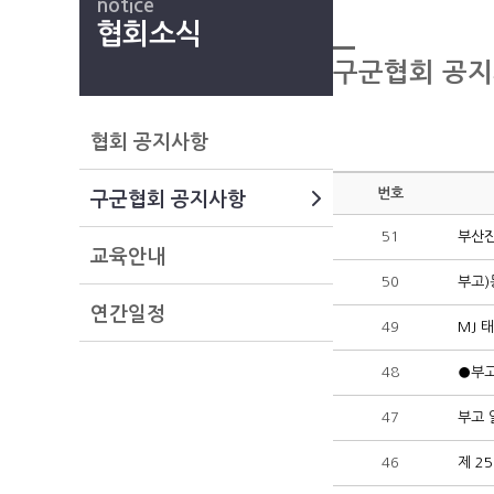
notice
협회소식
구군협회 공
협회 공지사항
번호
구군협회 공지사항
51
부산진
교육안내
50
부고)
연간일정
49
MJ 
48
●부고
47
부고 
46
제 2